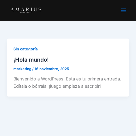
Ir
al
contenido
Sin categoría
¡Hola mundo!
marketing
/
16 noviembre, 2025
Bienvenido a WordPress. Esta es tu primera entrada.
Edítala o bórrala, ¡luego empieza a escribir!